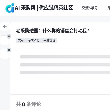
AI 采购帮 | 供应链精英社区
交流&学习
老采购透露：什么样的销售会打动我？
0
文章
好文推荐
采购管理
0
共
0
条
评论