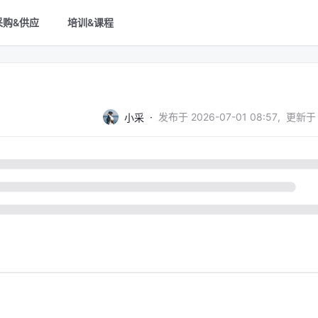
采购&供应
培训&课程
·
发布于
2026-07-01 08:57
,
更新于
小采