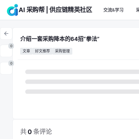
AI 采购帮 | 供应链精英社区
交流&学习
介绍一套采购降本的64招“拳法”
0
文章
好文推荐
采购管理
0
共
0
条
评论