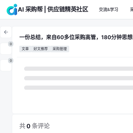
AI 采购帮 | 供应链精英社区
交流&学习
一份总结，来自60多位采购高管，180分钟思
0
文章
好文推荐
采购管理
0
共
0
条
评论