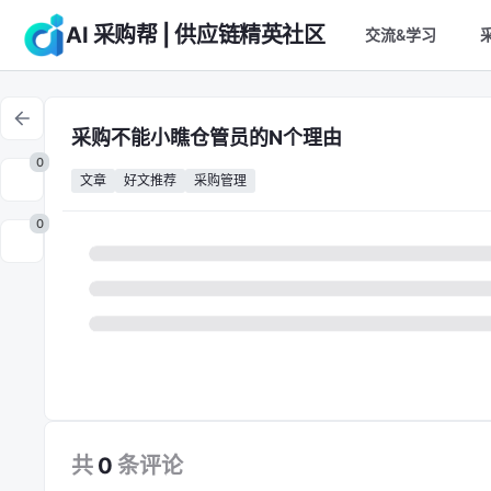
AI 采购帮 | 供应链精英社区
交流&学习
采购不能小瞧仓管员的N个理由
0
文章
好文推荐
采购管理
0
共
0
条
评论