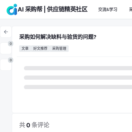
AI 采购帮 | 供应链精英社区
交流&学习
采购如何解决缺料与验货的问题?
0
文章
好文推荐
采购管理
0
共
0
条
评论