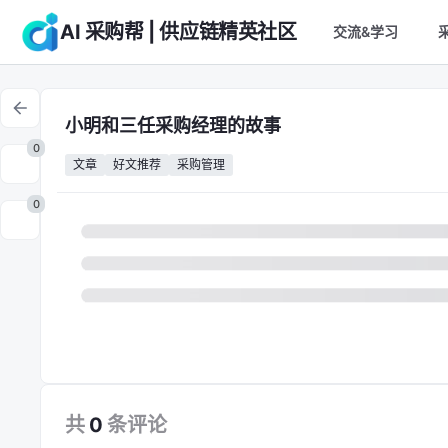
AI 采购帮 | 供应链精英社区
交流&学习
小明和三任采购经理的故事
0
文章
好文推荐
采购管理
0
共
0
条
评论