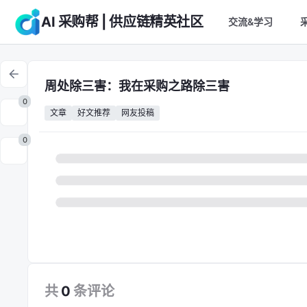
AI 采购帮 | 供应链精英社区
交流&学习
周处除三害：我在采购之路除三害
0
文章
好文推荐
网友投稿
0
共
0
条
评论