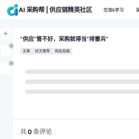
AI 采购帮 | 供应链精英社区
交流&学习
“供应”管不好，采购就得当“排雷兵”
0
文章
好文推荐
网友投稿
0
共
0
条
评论