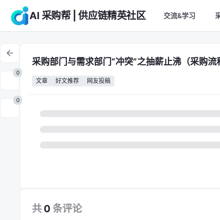
AI 采购帮 | 供应链精英社区
交流&学习
采购部门与需求部门“冲突”之抽薪止沸（采购流程
0
文章
好文推荐
网友投稿
0
共
0
条
评论