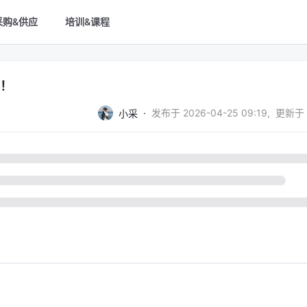
采购&供应
培训&课程
万！
·
发布于
2026-04-25 09:19
,
更新于
小采