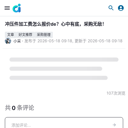
冲压件加工费怎么报价de？心中有底，采购无敌！
文章
好文推荐
采购管理
·
发布于
2026-05-18 09:18
,
更新于
2026-05-18 09:18
小采
107
次浏览
共
0
条
评论